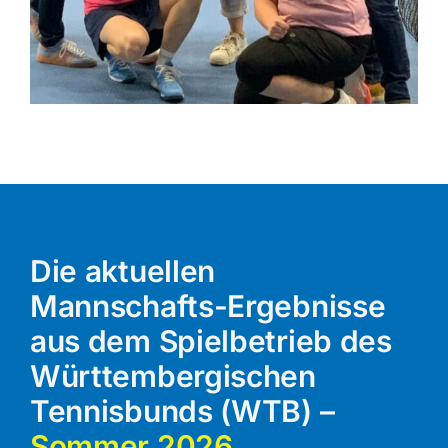
Die aktuellen
Mannschafts-Ergebnisse
aus dem Spielbetrieb des
Württembergischen
Tennisbunds (WTB) –
Sommer 2026