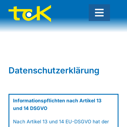
Skip
to
Toggle
content
Naviga
Unser Angebot
Über uns
Freiplätze
Datenschutzerklärung
Hallenplätze
Informationspflichten nach Artikel 13
und 14 DSGVO
Nach Artikel 13 und 14 EU-DSGVO hat der