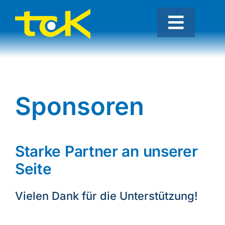
Skip
to
Toggle
content
Naviga
Unser Angebot
Über uns
Sponsoren
Freiplätze
Hallenplätze
Starke Partner an unserer
Seite
Vielen Dank für die Unterstützung!